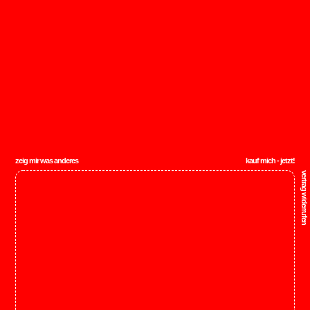
zeig mir was anderes
kauf mich - jetzt!
vertrag widerrufen