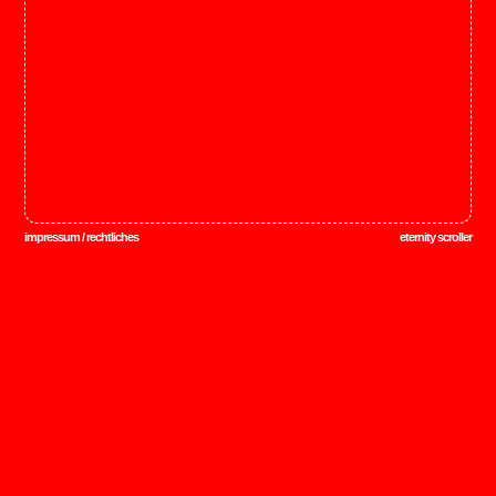
impressum / rechtliches
eternity scroller